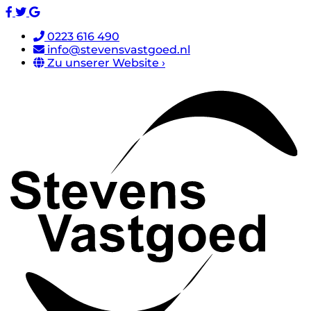
0223 616 490
info@stevensvastgoed.nl
Zu unserer Website ›