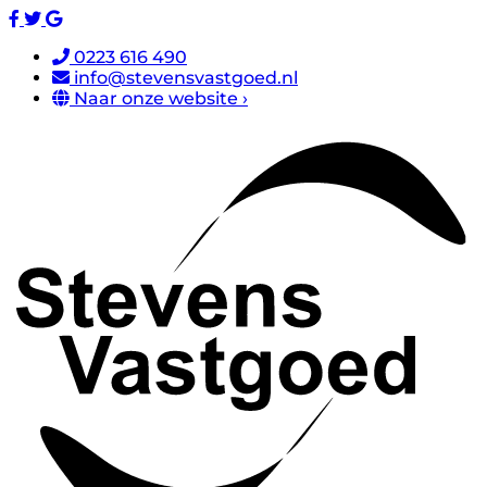
0223 616 490
info@stevensvastgoed.nl
Naar onze website ›