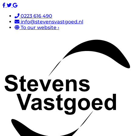
0223 616 490
info@stevensvastgoed.nl
To our website ›